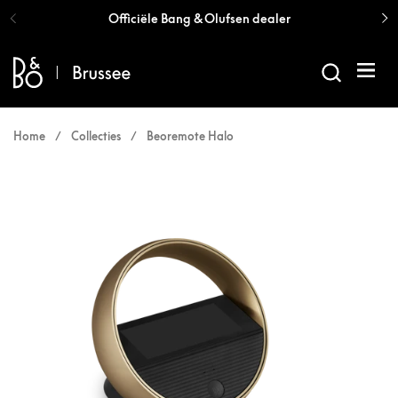
Ga naar content
Officiële Bang & Olufsen dealer
Menu 
Home
/
Collecties
/
Beoremote Halo